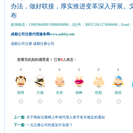
办法，做好联接，厚实推进变革深入开展。
布
咨询电话：13981964009/18980094880；QQ号：30051526/1274946608；Email：gs
成都公司注册代理服务网
www.aabbj.com
成都公司注册
成都注册公司
您看完此刻的感受是！ 已有
0
人表态：
0
0
0
0
0
0
惊呀
欠揍
支持
很棒
愤怒
搞笑
上一篇:
关于商标注册网上申请代理人签字有关规定的通知
下一篇:
一元注册公司到底划不划算？