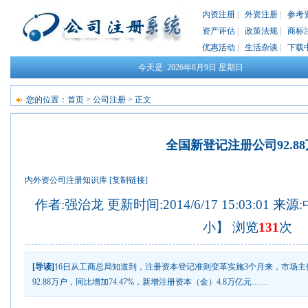
内资注册
|
外资注册
|
参考
资产评估
|
政策法规
|
商标
优惠活动
|
生活杂谈
|
下载
今天是:
2026年8月9日
星期日
您的位置：
首页
>
公司注册
> 正文
全国新登记注册公司92.8
内外资公司注册知识库
[复制链接]
作者:强治龙 更新时间:2014/6/17 15:03:01 
小
】 浏览
131
次
[导读]
16日从工商总局知道到，注册资本登记准则变革实施3个月来，市场
92.88万户，同比增加74.47%，新增注册资本（金）4.8万亿元……