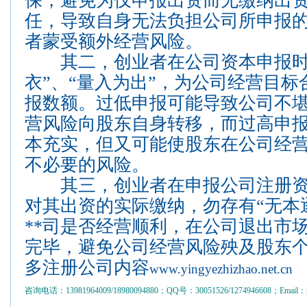
保，避免为仅申报出资而无缴纳出
任，导致自身无法负担公司所申报
者蒙受额外经营风险。
其二，创业者在公司资本申报时
衣”、“量入为出”，为公司经营目
报数额。过低申报可能导致公司不
营风险向股东自身转移，而过高申
本充实，但又可能使股东在公司经
不必要的风险。
其三，创业者在申报公司注册资
对其出资的实际缴纳，勿存有“无本
**司是否经营顺利，在公司退出市
完毕，避免公司经营风险殃及股东
多注册公司内容
www.yingyezhizhao.net.cn
咨询电话：13981964009/18980094880；QQ号：30051526/1274946608；Email：gs