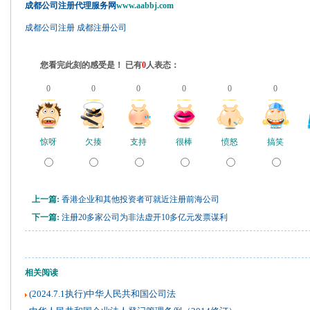
成都公司注册代理服务网
www.aabbj.com
成都公司注册
成都注册公司
您看完此刻的感受是！ 已有
0
人表态：
0
0
0
0
0
0
惊呀
欠揍
支持
很棒
愤怒
搞笑
上一篇:
香港企业和其他投资者可就近注册前海公司
下一篇:
注册20多家公司为非法虚开10多亿元发票谋利
相关阅读
(2024.7.1执行)中华人民共和国公司法