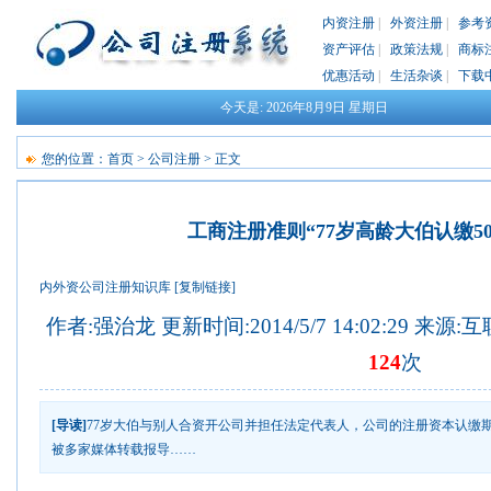
内资注册
|
外资注册
|
参考
资产评估
|
政策法规
|
商标
优惠活动
|
生活杂谈
|
下载
今天是:
2026年8月9日
星期日
您的位置：
首页
>
公司注册
> 正文
工商注册准则“77岁高龄大伯认缴5
内外资公司注册知识库
[复制链接]
作者:强治龙 更新时间:2014/5/7 14:02:29 来源
124
次
[导读]
77岁大伯与别人合资开公司并担任法定代表人，公司的注册资本认缴期
被多家媒体转载报导……