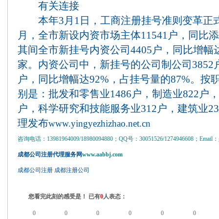
有关连接
本年3月1日，工商注册挂号准则变革正
月，全市新设内资市场主体11541户，同比添加
其间全市新挂号内资公司4405户，同比增幅达
家。内资公司中，新挂号的公司制公司3852户
户，同比增幅达92%，占挂号量的87%。按
别是：批发和零售业1486户，制造业822户
户，科学研究和技能服务业312户，建筑业2
理发布
www.yingyezhizhao.net.cn
咨询电话：13981964009/18980094880；QQ号：30051526/1274946608；Email：gs
成都公司注册代理服务网
www.aabbj.com
成都公司注册
成都注册公司
您看完此刻的感受是！ 已有
0
人表态：
0
0
0
0
0
0