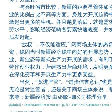
与兴旺省市比较，新疆的距离显着体如今
业的比例占比不高等方面。身处大开展趋势
激起出更多的生机。并且越是落后，就越需求
劳水平，影响经济范畴各要素快速蜕变，并
后发赶超。
“放权”，不仅能适应广阔商场主体的热切
资，稳固当时新疆经济稳中向好的开展态势
业、新业态等新式生产力开展的需求，有利
劳作创业权力，营建杰出营商环境，发明更
在深化变革和开展生产力中更多受益。
当然，“宽进严管”、“进步信誉意识”也
无论是对监管者，还是关于商场主体来说，
来源：
新疆经济报 由
整理分享
成都注册公司
咨询电话：13981964009/18980094880；QQ号：30051526/1274946608；Email：gs