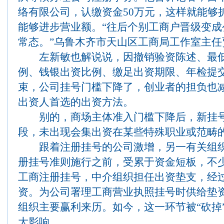
络有限公司，认缴资金50万元，这样就能够
能够进步营业额。“往后个别工商户晋级变
常态。”乌鲁木齐市天山区工商局工作室主任
左新敏也解说说，因撤销验资陈述、最低
例、钱银出资比例、缴足出资期限、年检提
束，公司挂号门槛下降了，创业者的担负也
出资人首选的出资方法。
别的，商场主体准入门槛下降后，新挂号
段，未出现会集出资在某些特殊职业或范畴
跟着注册挂号的公司激增，另一有关组织却
册挂号准则施行之前，受累于资金短板，不
工商注册挂号，中介组织担任出资垫支，经
资。为公司署理工商营业执照挂号时供给垫
组织主要赢利来历。如今，这一环节被“砍掉
大影响。