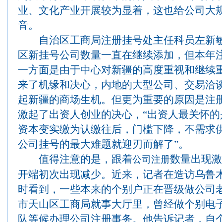
业、文化产业开展较为显着，这也给公司大
音。
自治区工商局注册挂号处主任科员左新敏
区新挂号公司数量一直在继续添加，但本年
一方面是由于中心对新疆的高度重视和继续
来了机缘和决心，内地的大型公司、交易洽
起新疆的商场生机。但更为重要的原因是注
激起了出资人创业的决心，“出资人最关怀
资本变实缴为认缴往后，门槛下降，不需求
公司挂号的最大难题就迎刃而解了”。
值得注意的是，跟着
数量出现激
公司注册
开端初次出现减少。近来，记者在造访乌鲁
时看到，一些本来的个别户正在晋级做公司老
市天山区工商局就事大厅里，曾经做个别电
队等候办理公司注册事务。他告诉记者，自