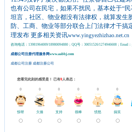
也有公司在民宅，如果不扰民，基本处于“民
坦言，社区、物业都没有法律权，就算发生胶
防、工商、物业等部分联合上门法律才干搞
理发布 更多相关资讯
www.yingyezhizhao.net.cn
咨询电话：13981964009/18980094880；QQ号：30051526/1274946608；Email：gs
成都公司注册代理服务网
www.aabbj.com
成都公司注册
成都注册公司
您看完此刻的感受是！ 已有
0
人表态：
0
0
0
0
0
0
惊呀
欠揍
支持
很棒
愤怒
搞笑