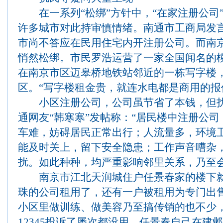
在一系列“松绑”方针中，“在家注册公司
许多城市对此持审慎情绪。南通市工商局发
市尚不答应在民用住宅内开注册公司。而南京
悄然松绑。市民罗浩运营了一家全国闻名的
在南京市区迈皋桥地铁站邻近的一栋写字楼
区。“写字楼租金贵，就连水电都是商用的报
小区注册公司，公司虽节省了本钱，但扰
通网友“韩寒寒”发帖称：“居民楼中注册公
车难，妨碍居民正常出行；人流量多，环境
能及时关上，留下安全隐患；工作声音嘈杂
扰。如此种种，均严重影响邻里关系，乃至会
南京市江北天润城住户任景春家的楼下就
珠的公司租用了，还有一户被租用为专门出
小区里做训练、做美容乃至搞传销的也不少
12345投诉了屡次都没用。任景春自己在建