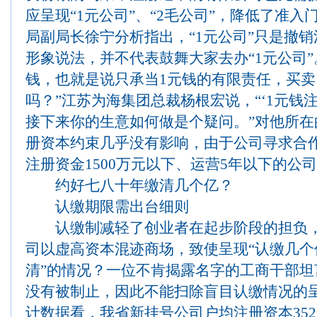
应呈现“1元公司”、“2毛公司”，降低了准
局副局长徐宁分析指出，“1元公司”只是撤
形象说法，并不代表鼓舞大家去办“1元公司”
钱，也就是说只承当1元钱的有限责任，买
吗？”江苏为海集团总裁杨根宏说，“‘1元钱
接下来你的生意如何做是个疑问。”对他所
册资本约束几乎没有影响，由于公司寻求合
注册资金1500万元以下、运营5年以下的公
约好七八十年缴清几个亿？
认缴期限需出台细则
认缴制减轻了创业者在起步阶段的担负，
司以虚高资本混迹商场，致使呈现“认缴几个
清”的情况？一位不肯揭露名字的工商干部
没有被制止，因此不能扫除盲目认缴情况的
计数据看，我省新挂号公司户均注册资本352