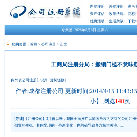
内资注册
|
外资注册
|
参考
资产评估
|
政策法规
|
商标
优惠活动
|
生活杂谈
|
下载
今天是:
2026年8月8日
星期六
您的位置：
首页
>
公司注册
> 正文
工商局注册分局：撤销门槛不意味鼓
内外资公司注册知识库
[复制链接]
作者:成都注册公司 更新时间:2014/4/15 11:43:
小
】 浏览
148
次
[导读]
【注册公司】3月份以来，我国全面推广以简政放权为方针的公司注册
创业的生机。其间呈现的一些新变化，也的确导致各方极大关注……