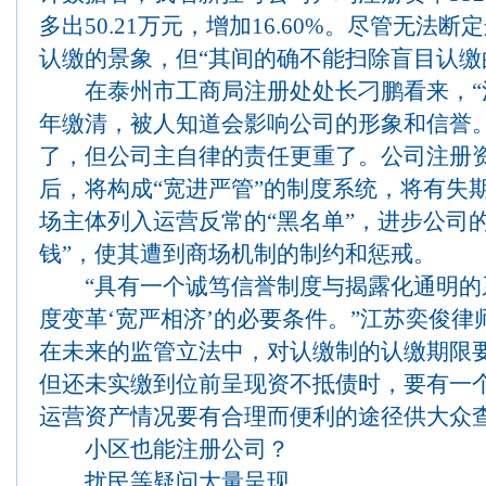
多出50.21万元，增加16.60%。尽管无法
认缴的景象，但“其间的确不能扫除盲目认缴
在泰州市工商局注册处处长刁鹏看来，“
年缴清，被人知道会影响公司的形象和信誉
了，但公司主自律的责任更重了。公司注册
后，将构成“宽进严管”的制度系统，将有失
场主体列入运营反常的“黑名单”，进步公司的
钱”，使其遭到商场机制的制约和惩戒。
“具有一个诚笃信誉制度与揭露化通明的
度变革‘宽严相济’的必要条件。”江苏奕俊
在未来的监管立法中，对认缴制的认缴期限
但还未实缴到位前呈现资不抵债时，要有一
运营资产情况要有合理而便利的途径供大众
小区也能注册公司？
扰民等疑问大量呈现