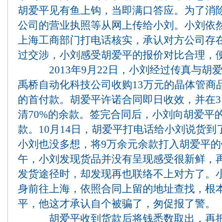
胡爱平见有鱼上钩，当即满口答应。为了消
公司的营业执照等从网上传给小刘。小刘依
上海工商部门打电话核实，承认对方公司存
过交涉，小刘感受胡爱平的报价对比合理，
2013年9月22日，小刘经过传真与胡
禹桥自动化科技公司收购13万元的晶体管商
的首付款。胡爱平许诺合同即日收效，并在3
清70%的余款。签完合同后，小刘向胡爱平
款。10月14日，胡爱平打电话给小刘说货
小刘也没多想，将9万余元余款打入胡爱平
午，小刘发现货品并没有呈现感受很新鲜，
发货途径时，却发现再也联络不上对方了。
身前往上海，依照合同上留的地址查找，根
平，他这才承认自个被骗了，匆促报了警。
胡爱平收到货款后将钱悉数取出，再把