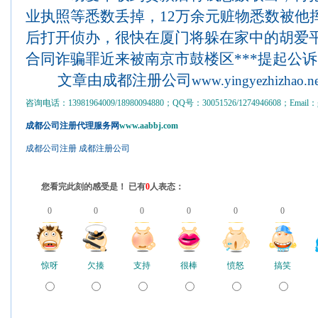
业执照等悉数丢掉，12万余元赃物悉数被他
后打开侦办，很快在厦门将躲在家中的胡爱
合同诈骗罪近来被南京市鼓楼区***提起公
文章由成都注册公司
www.yingyezhizhao.ne
咨询电话：13981964009/18980094880；QQ号：30051526/1274946608；Email：gs
成都公司注册代理服务网
www.aabbj.com
成都公司注册
成都注册公司
您看完此刻的感受是！ 已有
0
人表态：
0
0
0
0
0
0
惊呀
欠揍
支持
很棒
愤怒
搞笑