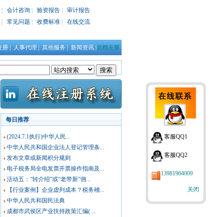
|
会计咨询
|
验资报告
|
审计报告
|
常见问题
|
收费标准
|
在线交流
注册
|
人事代理
|
其他服务
|
新闻资讯
|
文档主要
每日推荐
(2024.7.1执行)中华人民...
客服QQ1
中华人民共和国企业法人登记管理条...
客服QQ2
发布文章或新闻积分规则
电子税务局全电发票开票操作指南及...
13981964009
活动五：“转介绍”或“老带新”佣...
关闭
【行业案例】企业虚列成本？税务稽...
中华人民共和国民法典
成都市武侯区产业扶持政策汇编( ...