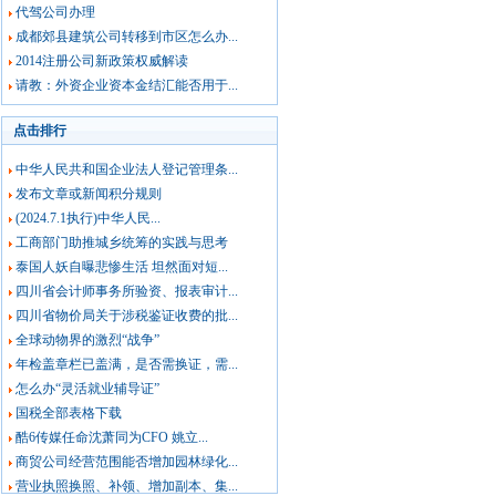
代驾公司办理
成都郊县建筑公司转移到市区怎么办...
2014注册公司新政策权威解读
请教：外资企业资本金结汇能否用于...
点击排行
中华人民共和国企业法人登记管理条...
发布文章或新闻积分规则
(2024.7.1执行)中华人民...
工商部门助推城乡统筹的实践与思考
泰国人妖自曝悲惨生活 坦然面对短...
四川省会计师事务所验资、报表审计...
四川省物价局关于涉税鉴证收费的批...
全球动物界的激烈“战争”
年检盖章栏已盖满，是否需换证，需...
怎么办“灵活就业辅导证”
国税全部表格下载
酷6传媒任命沈萧同为CFO 姚立...
商贸公司经营范围能否增加园林绿化...
营业执照换照、补领、增加副本、集...