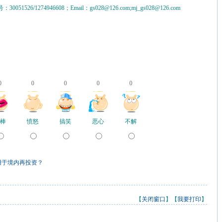
0051526/1274946608；Email：gs028@126.com;mj_gs028@126.com
0
0
0
0
0
棒
愤怒
搞笑
恶心
不解
用于境内再投资？
【
关闭窗口
】【
我要打印
】