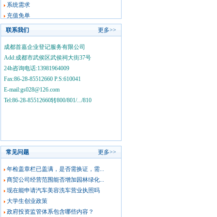
系统需求
充值免单
联系我们
更多>>
成都首嘉企业登记服务有限公司
Add:成都市武侯区武侯祠大街37号
24h咨询电话:13981964009
Fax:86-28-85512660 P.S:610041
E-mail:gs028@126.com
Tel:86-28-85512660转800/801/.../810
常见问题
更多>>
年检盖章栏已盖满，是否需换证，需...
商贸公司经营范围能否增加园林绿化...
现在能申请汽车美容洗车营业执照吗
大学生创业政策
政府投资监管体系包含哪些内容？