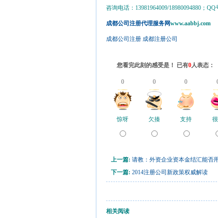
咨询电话：13981964009/18980094880；QQ号：3
成都公司注册代理服务网
www.aabbj.com
成都公司注册
成都注册公司
您看完此刻的感受是！ 已有
0
人表态：
0
0
0
惊呀
欠揍
支持
很
上一篇:
请教：外资企业资本金结汇能否
下一篇:
2014注册公司新政策权威解读
相关阅读