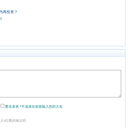
内再投资？
？
匿名发表 *不选请在前面输入您的大名
输入4位数的验证码