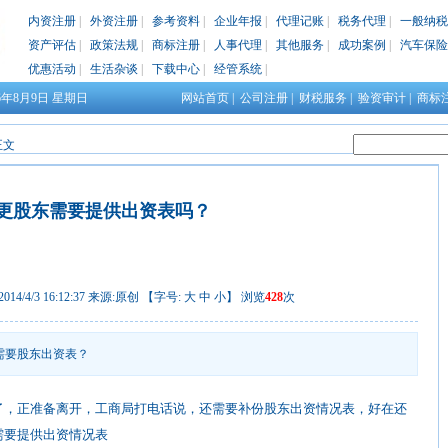
内资注册
|
外资注册
|
参考资料
|
企业年报
|
代理记账
|
税务代理
|
一般纳税
资产评估
|
政策法规
|
商标注册
|
人事代理
|
其他服务
|
成功案例
|
汽车保险
优惠活动
|
生活杂谈
|
下载中心
|
经管系统
|
26年8月9日
星期日
网站首页
|
公司注册
|
财税服务
|
验资审计
|
商标
正文
更股东需要提供出资表吗？
4/4/3 16:12:37 来源:原创 【字号:
大
中
小
】 浏览
428
次
需要股东出资表？
了，正准备离开，工商局打电话说，还需要补份股东出资情况表，好在还
需要提供出资情况表