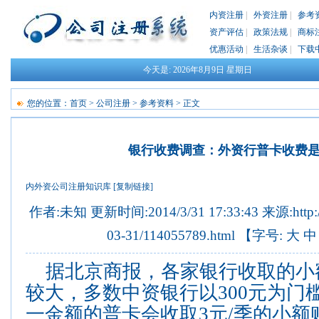
内资注册
|
外资注册
|
参考
资产评估
|
政策法规
|
商标
优惠活动
|
生活杂谈
|
下载
今天是:
2026年8月9日
星期日
您的位置：
首页
>
公司注册
>
参考资料
> 正文
银行收费调查：外资行普卡收费
内外资公司注册知识库
[复制链接]
作者:未知 更新时间:2014/3/31 17:33:43 来源:http://fin
03-31/114055789.html 【字号:
大
中
据北京商报，各家银行收取的小
较大，多数中资银行以300元为门
一金额的普卡会收取3元/季的小额