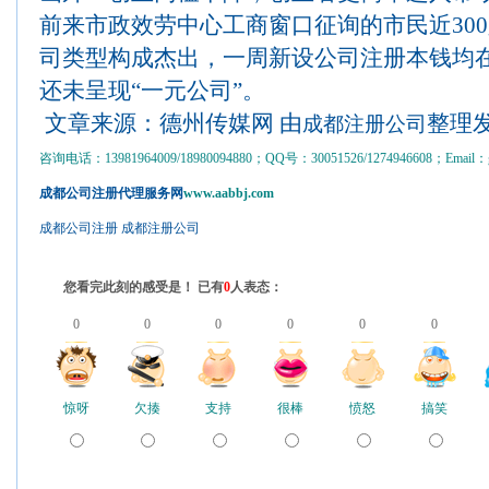
前来市政效劳中心工商窗口征询的市民近30
司类型构成杰出，一周新设公司注册本钱均
还未呈现“一元公司”。
文章来源：德州传媒网 由
整理
成都注册公司
咨询电话：13981964009/18980094880；QQ号：30051526/1274946608；Email：gs
成都公司注册代理服务网
www.aabbj.com
成都公司注册
成都注册公司
您看完此刻的感受是！ 已有
0
人表态：
0
0
0
0
0
0
惊呀
欠揍
支持
很棒
愤怒
搞笑