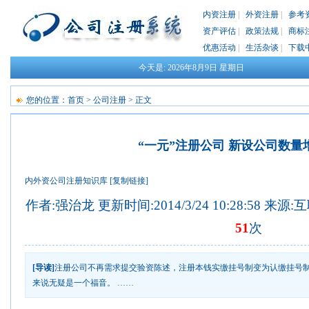
内资注册
|
外资注册
|
参考
资产评估
|
政策法规
|
商标
优惠活动
|
生活杂谈
|
下载
今天是:
2026年8月9日
星期日
您的位置：
首页
>
公司注册
> 正文
“一元”注册公司 新设公司数量
内外资公司注册知识库
[复制链接]
作者:强治龙 更新时间:2014/3/24 10:28:58 来源
51
次
[导读]
注册公司不再需求提交验资陈述，注册本钱实缴挂号制变为认缴挂号制
来说无疑是一个福音。 ……