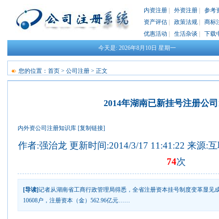
内资注册
|
外资注册
|
参考
资产评估
|
政策法规
|
商标
优惠活动
|
生活杂谈
|
下载
今天是:
2026年8月10日
星期一
您的位置：
首页
>
公司注册
> 正文
2014年湖南已新挂号注册公司1
内外资公司注册知识库
[复制链接]
作者:强治龙 更新时间:2014/3/17 11:41:22 来源
74
次
[导读]
记者从湖南省工商行政管理局得悉，全省注册资本挂号制度变革显见成效
10608户，注册资本（金）562.96亿元……