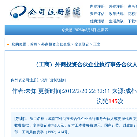
内资注册
|
外资注册
|
参考
资产评估
|
政策法规
|
商标
优惠活动
|
生活杂谈
|
下载
今天是:
2026年8月6日
星期四
您的位置：
首页
>
外商投资合伙企业
>
变更登记
> 正文
（工商）外商投资合伙企业执行事务合伙
内外资公司注册知识库
[复制链接]
作者:未知 更新时间:2012/2/20 22:32:11 来源:
成都
浏览
145
次
[导读]
1、项目名称：成都市外商投资合伙企业执行事务合伙人或委派代表变更
收费依据：变更登记费为100元，副本工本费每份10元。国家计委、财政部计价
部、工商局价费字（1992）414号。