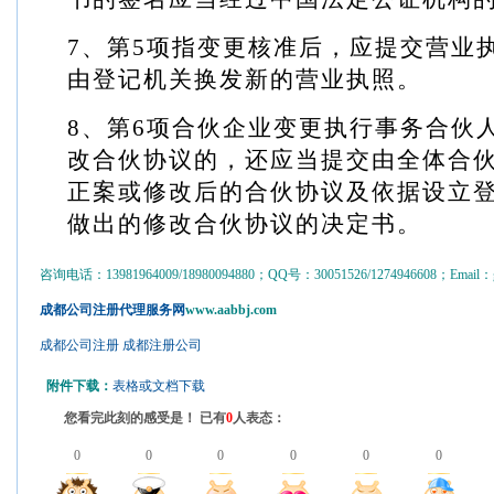
7
、第
5
项指变更核准后，应提交营业
由登记机关换发新的营业执照。
8
、第
6
项合伙企业变更执行事务合伙
改合伙协议的，还应当提交由全体合
正案或修改后的合伙协议及依据设立
做出的修改合伙协议的决定书。
咨询电话：13981964009/18980094880；QQ号：30051526/1274946608；Email：gs
成都公司注册代理服务网
www.aabbj.com
成都公司注册
成都注册公司
附件下载：
表格或文档下载
您看完此刻的感受是！ 已有
0
人表态：
0
0
0
0
0
0