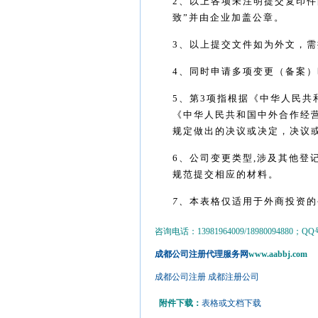
2
、以上各项未注明提交复印件
致
”
并由企业加盖公章。
3
、以上提交文件如为外文，需
4
、同时申请多项变更（备案）
5
、第
3
项指根据《中华人民共
《中华人民共和国中外合作经
规定做出的决议或决定，决议
6
、公司变更类型
,
涉及其他登
规范提交相应的材料。
7
、
本表格仅适用于外商投资的
咨询电话：13981964009/18980094880；QQ号：3
成都公司注册代理服务网
www.aabbj.com
成都公司注册
成都注册公司
附件下载：
表格或文档下载