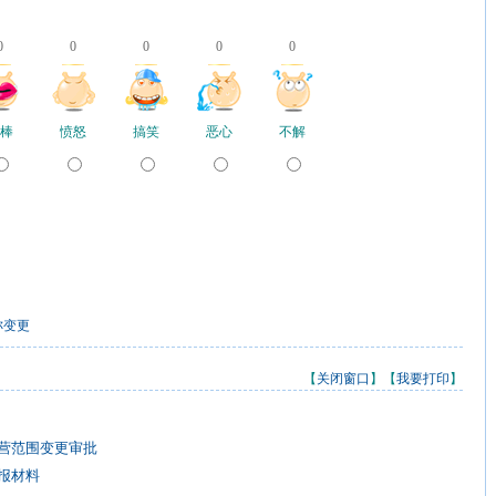
0
0
0
0
0
棒
愤怒
搞笑
恶心
不解
称变更
【
关闭窗口
】【
我要打印
】
营范围变更审批
报材料