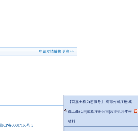
申请友情链接
更多>>
【首嘉全程为您服务】|成都公司注册|成
都工商代理|成都注册公司|营业执照年检
材料
蜀ICP备06007165号-3
了解更多拨打13981964009