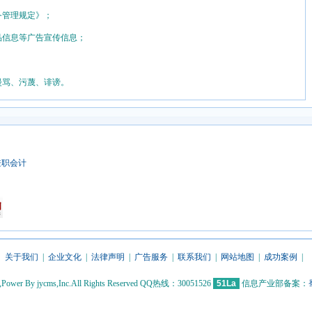
务管理规定》；
品信息等广告宣传信息；
漫骂、污蔑、诽谤。
兼职会计
关于我们
|
企业文化
|
法律声明
|
广告服务
|
联系我们
|
网站地图
|
成功案例
|
5,Power By jycms,Inc.All Rights Reserved QQ热线：30051526
51La
信息产业部备案：