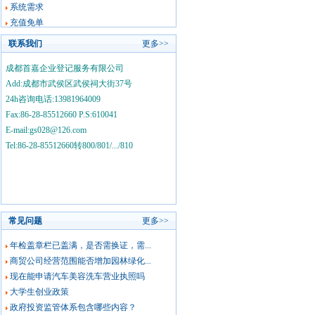
系统需求
充值免单
联系我们
更多>>
成都首嘉企业登记服务有限公司
Add:成都市武侯区武侯祠大街37号
24h咨询电话:13981964009
Fax:86-28-85512660 P.S:610041
E-mail:gs028@126.com
Tel:86-28-85512660转800/801/.../810
常见问题
更多>>
年检盖章栏已盖满，是否需换证，需...
商贸公司经营范围能否增加园林绿化...
现在能申请汽车美容洗车营业执照吗
大学生创业政策
政府投资监管体系包含哪些内容？