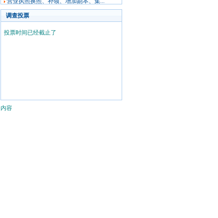
营业执照换照、补领、增加副本、集...
调查投票
投票时间已经截止了
内容