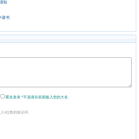
须知
申请书
匿名发表 *不选请在前面输入您的大名
输入4位数的验证码