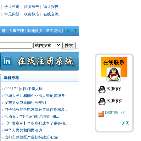
|
会计咨询
|
验资报告
|
审计报告
|
常见问题
|
收费标准
|
在线交流
注册
|
人事代理
|
其他服务
|
新闻资讯
|
文档主要
每日推荐
(2024.7.1执行)中华人民...
客服QQ1
中华人民共和国企业法人登记管理条...
客服QQ2
发布文章或新闻积分规则
电子税务局全电发票开票操作指南及...
13981964009
活动五：“转介绍”或“老带新”佣...
关闭
【行业案例】企业虚列成本？税务稽...
中华人民共和国民法典
成都市武侯区产业扶持政策汇编( ...