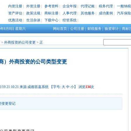
内资注册
|
外资注册
|
参考资料
|
企业年报
|
代理记账
|
税务代理
|
一般纳税
资产评估
|
政策法规
|
商标注册
|
人事代理
|
其他服务
|
成功案例
|
汽车保险
优惠活动
|
生活杂谈
|
下载中心
|
经管系统
|
26年8月8日
星期六
网站首页
|
公司注册
|
财税服务
|
验资审计
|
商标
南
>
外商投资的公司变更
> 正
商）外商投资的公司类型变更
9 21:10:21 来源:
成都首嘉系统
【字号:
大
中
小
】 浏览
134
次
型变更登记