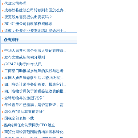
代驾公司办理
成都郊县建筑公司转移到市区怎么办...
变更股东需要提供出资表吗？
2014注册公司新政策权威解读
请教：外资企业资本金结汇能否用于...
点击排行
中华人民共和国企业法人登记管理条...
发布文章或新闻积分规则
(2024.7.1执行)中华人民...
工商部门助推城乡统筹的实践与思考
泰国人妖自曝悲惨生活 坦然面对短...
四川省会计师事务所验资、报表审计...
四川省物价局关于涉税鉴证收费的批...
全球动物界的激烈“战争”
年检盖章栏已盖满，是否需换证，需...
怎么办“灵活就业辅导证”
国税全部表格下载
酷6传媒任命沈萧同为CFO 姚立...
商贸公司经营范围能否增加园林绿化...