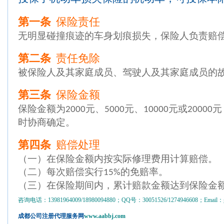
第一条
保险责任
无明显碰撞痕迹的车身划痕损失，保险人负责赔
第二条
责任免除
被保险人及其家庭成员、驾驶人及其家庭成员的
第三条
保险金额
保险金额为
元、
元、
元或
元
2000
5000
10000
20000
时协商确定。
第四条
赔偿处理
（一）在保险金额内按实际修理费用计算赔偿。
（二）每次赔偿实行
的免赔率。
15%
（三）在保险期间内，累计赔款金额达到保险金
咨询电话：13981964009/18980094880；QQ号：30051526/1274946608；Email：gs
成都公司注册代理服务网
www.aabbj.com