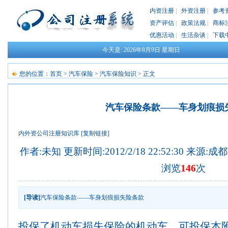
内资注册
|
外资注册
|
参考
资产评估
|
政策法规
|
商标
优惠活动
|
生活杂谈
|
下载
今天是:
2026年8月9日
星期日
您的位置：
首页
>
汽车保险
>
汽车保险知识
> 正文
汽车保险条款——车身划痕损
内外资公司注册知识库
[复制链接]
作者:未知 更新时间:2012/2/18 22:52:30 来源:
成都
浏览
146
次
[导读]
汽车保险条款——车身划痕损失险条款
投保了机动车损失保险的机动车，可投保本