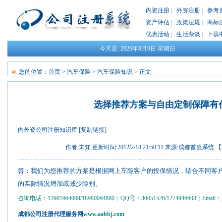
内资注册
|
外资注册
|
参考
资产评估
|
政策法规
|
商标
优惠活动
|
生活杂谈
|
下载
今天是:
2026年8月9日
星期日
您的位置：
首页
>
汽车保险
>
汽车保险知识
> 正文
选择推荐方案与自由定制保障有
内外资公司注册知识库
[复制链接]
作者:未知 更新时间:2012/2/18 21:50:11 来源:
成都首嘉系统
【
答：
我们为您推荐的方案是根据网上车险客户的投保情况，结合不同客
的实际情况增加或减少险别。
咨询电话：13981964009/18980094880；QQ号：30051526/1274946608；Email：gs
成都公司注册代理服务网
www.aabbj.com