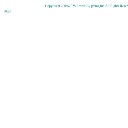
CopyRight 2009-2025,Power By jycms,Inc.All Rights 
内容