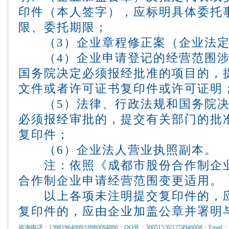
印件（本人签字），应标明具体委托
限、委托期限；
（
3
）企业章程修正案（企业法
（
4
）企业申请登记的经营范围
国务院决定必须报经批准的项目的，
文件或者许可证书复印件或许可证明
（
5
）法律、行政法规和国务院
必须报经审批的，提交有关部门的批
复印件；
（
6
）企业法人营业执照副本。
注：依照《成都市股份合作制企业
合作制企业申请经营范围变更适用。
以上各项未注明提交复印件的，应
复印件的，应由企业加盖公章并署明
咨询电话：13981964009/18980094880；QQ号：30051526/1274946608；Email：gs