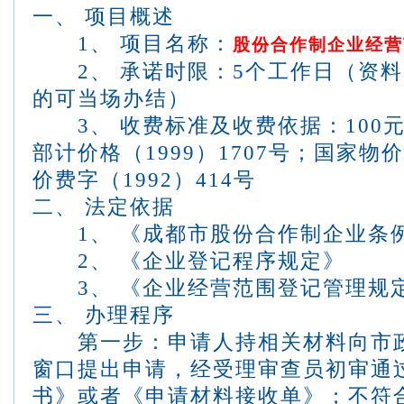
一、 项目概述
1
、 项目名称：
股份合作制企业经营
2
、 承诺时限：
5
个工作日（资料
的可当场办结）
3
、 收费标准及收费依据：
100
部计价格（
1999
）
1707
号；国家物价
价费字（
1992
）
414
号
二、 法定依据
1
、 《成都市股份合作制企业条
2
、 《企业登记程序规定》
3
、 《企业经营范围登记管理规
三、 办理程序
第一步：申请人持相关材料向市政
窗口提出申请，经受理审查员初审通
书》或者《申请材料接收单》；不符