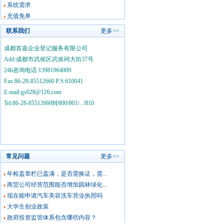
系统需求
充值免单
联系我们
更多>>
成都首嘉企业登记服务有限公司
Add:成都市武侯区武侯祠大街37号
24h咨询电话:13981964009
Fax:86-28-85512660 P.S:610041
E-mail:gs028@126.com
Tel:86-28-85512660转800/801/.../810
常见问题
更多>>
年检盖章栏已盖满，是否需换证，需...
商贸公司经营范围能否增加园林绿化...
现在能申请汽车美容洗车营业执照吗
大学生创业政策
政府投资监管体系包含哪些内容？