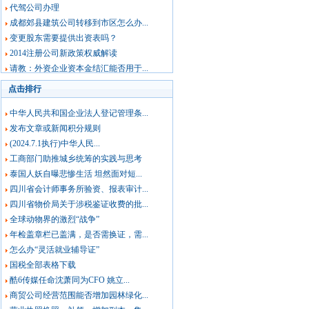
代驾公司办理
成都郊县建筑公司转移到市区怎么办...
变更股东需要提供出资表吗？
2014注册公司新政策权威解读
请教：外资企业资本金结汇能否用于...
点击排行
中华人民共和国企业法人登记管理条...
发布文章或新闻积分规则
(2024.7.1执行)中华人民...
工商部门助推城乡统筹的实践与思考
泰国人妖自曝悲惨生活 坦然面对短...
四川省会计师事务所验资、报表审计...
四川省物价局关于涉税鉴证收费的批...
全球动物界的激烈“战争”
年检盖章栏已盖满，是否需换证，需...
怎么办“灵活就业辅导证”
国税全部表格下载
酷6传媒任命沈萧同为CFO 姚立...
商贸公司经营范围能否增加园林绿化...