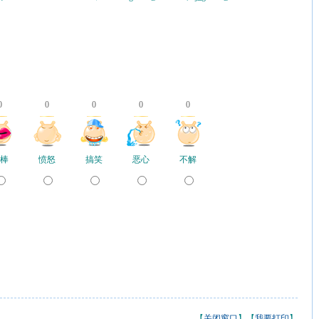
0
0
0
0
0
棒
愤怒
搞笑
恶心
不解
【
关闭窗口
】【
我要打印
】