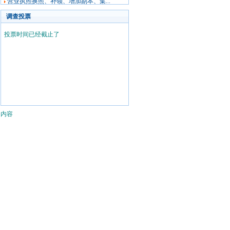
营业执照换照、补领、增加副本、集...
调查投票
投票时间已经截止了
内容