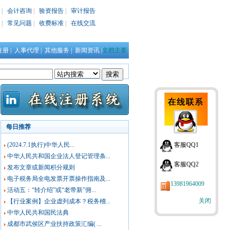
|
会计咨询
|
验资报告
|
审计报告
|
常见问题
|
收费标准
|
在线交流
注册
|
人事代理
|
其他服务
|
新闻资讯
|
文档主要
每日推荐
(2024.7.1执行)中华人民...
客服QQ1
中华人民共和国企业法人登记管理条...
客服QQ2
发布文章或新闻积分规则
电子税务局全电发票开票操作指南及...
13981964009
活动五：“转介绍”或“老带新”佣...
关闭
【行业案例】企业虚列成本？税务稽...
中华人民共和国民法典
成都市武侯区产业扶持政策汇编( ...