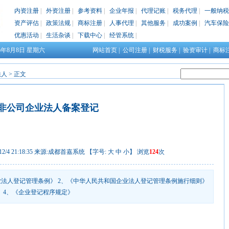
内资注册
|
外资注册
|
参考资料
|
企业年报
|
代理记账
|
税务代理
|
一般纳税
资产评估
|
政策法规
|
商标注册
|
人事代理
|
其他服务
|
成功案例
|
汽车保险
优惠活动
|
生活杂谈
|
下载中心
|
经管系统
|
26年8月8日
星期六
网站首页
|
公司注册
|
财税服务
|
验资审计
|
商标
法人
> 正文
非公司企业法人备案登记
4 21:18:35 来源:
成都首嘉系统
【字号:
大
中
小
】 浏览
124
次
业法人登记管理条例》 2、《中华人民共和国企业法人登记管理条例施行细则》
 4、《企业登记程序规定》