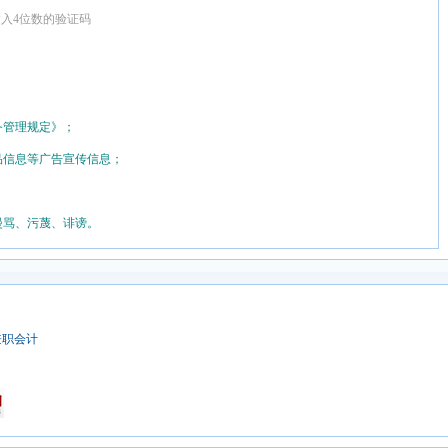
输入4位数的验证码
务管理规定》；
品信息等广告宣传信息；
漫骂、污蔑、诽谤。
兼职会计