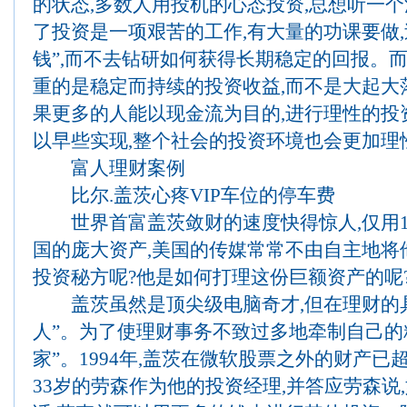
的状态,多数人用投机的心态投资,总想听一个
了投资是一项艰苦的工作,有大量的功课要做
钱”,而不去钻研如何获得长期稳定的回报。
重的是稳定而持续的投资收益,而不是大起大
果更多的人能以现金流为目的,进行理性的投资
以早些实现,整个社会的投资环境也会更加理
富人理财案例
比尔.盖茨心疼VIP车位的停车费
世界首富盖茨敛财的速度快得惊人,仅用1
国的庞大资产,美国的传媒常常不由自主地将
投资秘方呢?他是如何打理这份巨额资产的呢
盖茨虽然是顶尖级电脑奇才,但在理财的具
人”。为了使理财事务不致过多地牵制自己的
家”。1994年,盖茨在微软股票之外的财产已
33岁的劳森作为他的投资经理,并答应劳森说