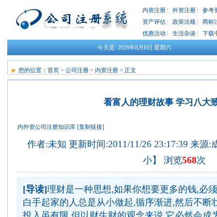
内资注册
|
外资注册
|
参考
资产评估
|
政策法规
|
商标
优惠活动
|
生活杂谈
|
下载
今天是:
2026年8月8日
星期六
您的位置：
首页
>
公司注册
>
内资注册
> 正文
看富人的理财故事 学习八大
内外资公司注册知识库
[复制链接]
作者:未知 更新时间:2011/11/26 23:17:39 来源:
小
】 浏览
568
次
[导读]
理财是一种思想,如果你想要更多的钱,必
白手起家的人总是从小做起,循序渐进,然后不断
投入虽有限,但以财生财的观念来说,它必然会成