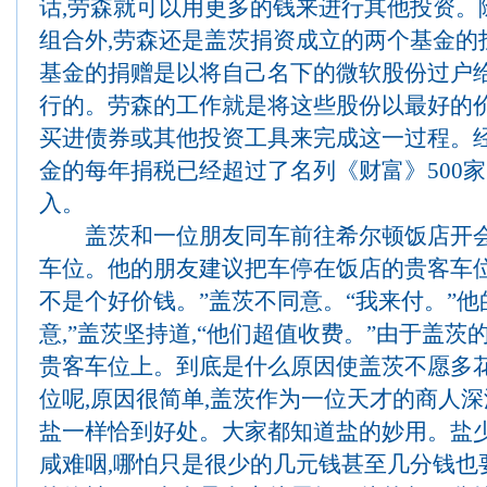
话,劳森就可以用更多的钱来进行其他投资。
组合外,劳森还是盖茨捐资成立的两个基金的
基金的捐赠是以将自己名下的微软股份过户
行的。劳森的工作就是将这些股份以最好的价
买进债券或其他投资工具来完成这一过程。经
金的每年捐税已经超过了名列《财富》500
入。
盖茨和一位朋友同车前往希尔顿饭店开会,
车位。他的朋友建议把车停在饭店的贵客车位,“
不是个好价钱。”盖茨不同意。“我来付。”他
意,”盖茨坚持道,“他们超值收费。”由于盖茨
贵客车位上。到底是什么原因使盖茨不愿多
位呢,原因很简单,盖茨作为一位天才的商人
盐一样恰到好处。大家都知道盐的妙用。盐少了
咸难咽,哪怕只是很少的几元钱甚至几分钱也