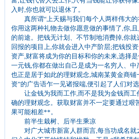
富,让钱代替人去工作,只有当钱能让你获得
入时,你也就可以退休了。
真所谓“上天赐与我们每个人两样伟大的礼
你用这两种礼物去做你愿意做的事情了,你,
的前途。把钱无计划、不节制地消费掉,你就
回报的项目上,你就会进入中产阶层;把钱投资
资产,财富将成为你的目标和你的未来,选择
一元钱,你都在做出自己是成为一名穷人、中
也正是居于如此的理财观念,城南某黄金商铺一
资”的广告语乍一见诸报端,便引起了人们对
让金钱为我而工作,而不是我为金钱而工作
确的理财观念。获取财富并不一定要通过艰苦
果可能相差**。
前半生栽树、后半生乘凉
对广大城市新富人群而言,每当功成名就之后