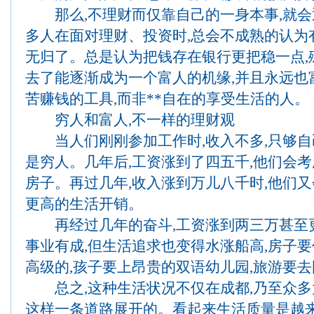
那么,不理财而仅靠自己的一身本事,就会
多人在面对理财、投资时,总会不成熟的认为有
无归了。总是认为把钱存在银行更把稳一点,殊
去了能逐渐成为一个富人的机缘,并且永远也
苦赚钱的工具,而非**自在的享受生活的人。
穷人和富人,不一样的理财观
当人们刚刚参加工作时,收入不多,只够自己
是穷人。几年后,工资涨到了四五千,他们会考
房子。再过几年,收入涨到万儿八千时,他们
更高的生活开销。
再经过几年的奋斗,工资涨到两三万甚至更
事业有成,但生活追求也变得水涨船高,房子要
高级的,孩子要上昂贵的双语幼儿园,旅游要
总之,这种生活状况不仅在成都,乃至众多
这样一条道路展开的。看起来生活质量是越来