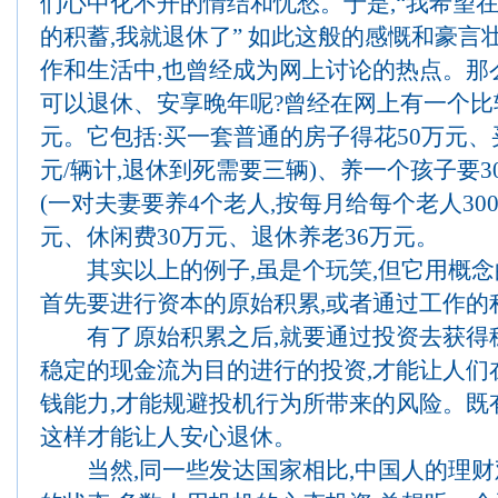
们心中化不开的情结和忧愁。于是,“我希望在 
的积蓄,我就退休了” 如此这般的感慨和豪
作和生活中,也曾经成为网上讨论的热点。那
可以退休、安享晚年呢?曾经在网上有一个比较
元。它包括:买一套普通的房子得花50万元、买
元/辆计,退休到死需要三辆)、养一个孩子要3
(一对夫妻要养4个老人,按每月给每个老人300
元、休闲费30万元、退休养老36万元。
其实以上的例子,虽是个玩笑,但它用概念的
首先要进行资本的原始积累,或者通过工作的
有了原始积累之后,就要通过投资去获得
稳定的现金流为目的进行的投资,才能让人们
钱能力,才能规避投机行为所带来的风险。既有
这样才能让人安心退休。
当然,同一些发达国家相比,中国人的理财