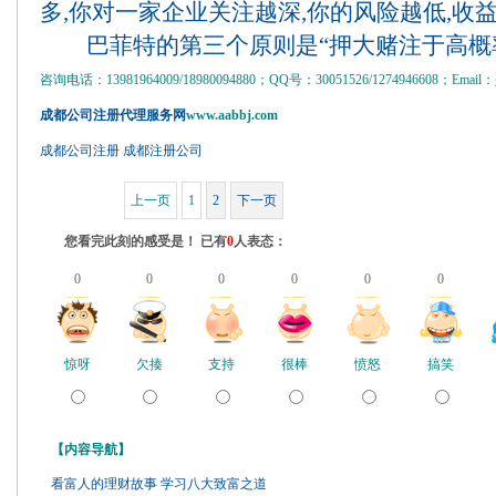
多,你对一家企业关注越深,你的风险越低,收
巴菲特的第三个原则是“押大赌注于高概
咨询电话：13981964009/18980094880；QQ号：30051526/1274946608；Email：gs
成都公司注册代理服务网
www.aabbj.com
成都公司注册
成都注册公司
上一页
1
2
下一页
您看完此刻的感受是！ 已有
0
人表态：
0
0
0
0
0
0
惊呀
欠揍
支持
很棒
愤怒
搞笑
【内容导航】
看富人的理财故事 学习八大致富之道