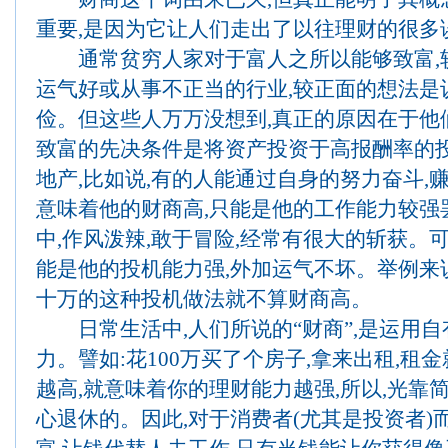
重要,是因为它让人们走出了以往理财的很多
通常贫穷人家对于富人之所以能够致富,
运气好或从事不正当的行业,较正面的想法是
俭。但这些人万万没想到,真正的原因在于他
致富的先决条件是将资产投资于高报酬率的投
地产,比如说,有的人能通过自身的努力奋斗,赚
意味着他的财商高,只能是他的工作能力较强
中,作风泼辣,敢于冒险,经常有很大的斩获。可
能是他的投机能力强,外加运气不坏。举例来说
十万的这种投机做法就不算财商高。
日常生活中,人们所说的“财商”,是运用自
力。譬如:花100万买了个房子,拿来出租,租
越高,就意味着你的理财能力越强,所以,光靠简
心退休的。因此,对于消费者(尤其是投资者)