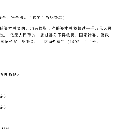
齐全、符合法定形式的可当场办结）
册资本总额的
0.08%
收取；注册资本总额超过一千万元人民
超过一亿元人民币的，超过部分不再收费。国家计委、财政
国家物价局、财政部、工商局价费字（
1992
）
414
号。
管理条例》
定》
定》