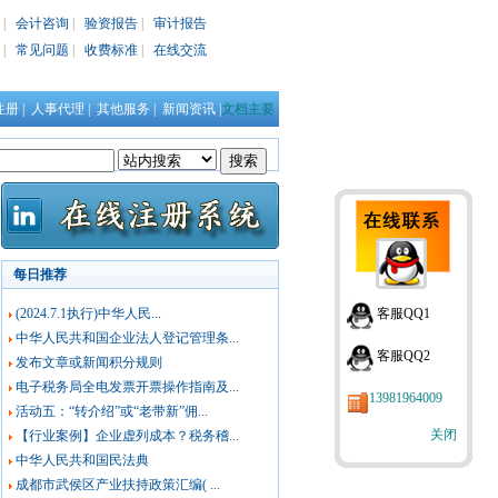
|
会计咨询
|
验资报告
|
审计报告
|
常见问题
|
收费标准
|
在线交流
注册
|
人事代理
|
其他服务
|
新闻资讯
|
文档主要
每日推荐
(2024.7.1执行)中华人民...
客服QQ1
中华人民共和国企业法人登记管理条...
客服QQ2
发布文章或新闻积分规则
电子税务局全电发票开票操作指南及...
13981964009
活动五：“转介绍”或“老带新”佣...
关闭
【行业案例】企业虚列成本？税务稽...
中华人民共和国民法典
成都市武侯区产业扶持政策汇编( ...