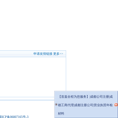
申请友情链接
更多>>
【首嘉全程为您服务】|成都公司注册|成
都工商代理|成都注册公司|营业执照年检
材料
蜀ICP备06007165号-3