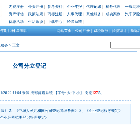
内资注册
|
外资注册
|
参考资料
|
企业年报
|
代理记账
|
税务代理
|
一般纳税
资产评估
|
政策法规
|
商标注册
|
人事代理
|
其他服务
|
成功案例
|
汽车保险
优惠活动
|
生活杂谈
|
下载中心
|
经管系统
|
26年8月6日
星期四
网站首页
|
公司注册
|
财税服务
|
验资审计
|
商标
记服务
> 正文
公司分立登记
26 22:11:04 来源:
成都首嘉系统
【字号:
大
中
小
】 浏览
127
次
司法》 2、《中华人民共和国公司登记管理条例》 3、《企业登记程序规定》
《企业经营范围登记管理规定》