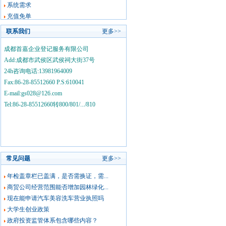
系统需求
充值免单
联系我们
更多>>
成都首嘉企业登记服务有限公司
Add:成都市武侯区武侯祠大街37号
24h咨询电话:13981964009
Fax:86-28-85512660 P.S:610041
E-mail:gs028@126.com
Tel:86-28-85512660转800/801/.../810
常见问题
更多>>
年检盖章栏已盖满，是否需换证，需...
商贸公司经营范围能否增加园林绿化...
现在能申请汽车美容洗车营业执照吗
大学生创业政策
政府投资监管体系包含哪些内容？