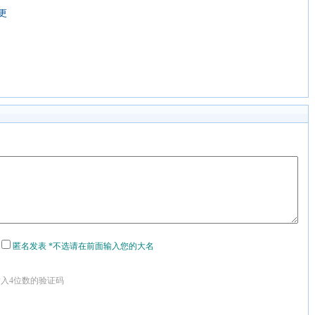
更
匿名发表 *不选请在前面输入您的大名
输入4位数的验证码