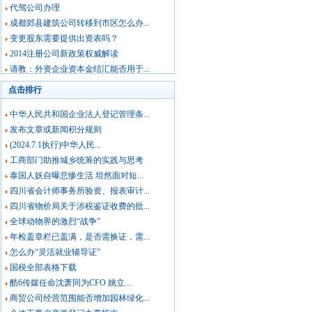
代驾公司办理
成都郊县建筑公司转移到市区怎么办...
变更股东需要提供出资表吗？
2014注册公司新政策权威解读
请教：外资企业资本金结汇能否用于...
点击排行
中华人民共和国企业法人登记管理条...
发布文章或新闻积分规则
(2024.7.1执行)中华人民...
工商部门助推城乡统筹的实践与思考
泰国人妖自曝悲惨生活 坦然面对短...
四川省会计师事务所验资、报表审计...
四川省物价局关于涉税鉴证收费的批...
全球动物界的激烈“战争”
年检盖章栏已盖满，是否需换证，需...
怎么办“灵活就业辅导证”
国税全部表格下载
酷6传媒任命沈萧同为CFO 姚立...
商贸公司经营范围能否增加园林绿化...