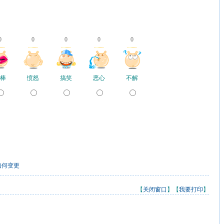
0
0
0
0
0
棒
愤怒
搞笑
恶心
不解
如何变更
【
关闭窗口
】【
我要打印
】