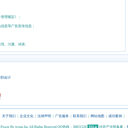
务管理规定》；
品信息等广告宣传信息；
漫骂、污蔑、诽谤。
兼职会计
关于我们
|
企业文化
|
法律声明
|
广告服务
|
联系我们
|
网站地图
|
成功案例
|
5,Power By jycms,Inc.All Rights Reserved QQ热线：30051526
51La
信息产业部备案：