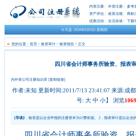
内资注册
|
外资注册
|
参考
资产评估
|
政策法规
|
商标
优惠活动
|
生活杂谈
|
下载
今天是:
2026年8月6日
星期四
您的位置：
首页
>
验资审计
>
验资报告
> 正文
四川省会计师事务所验资、报表
内外资公司注册知识库
[复制链接]
作者:未知 更新时间:2011/7/13 23:41:07 来源:
成都
号:
大
中
小
】 浏览
106
[导读]
l．验资是以企业申报的注册资本为计费依据。 2．报表审计是以企业
四川省会计师事务所验资、报