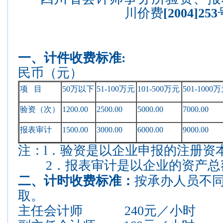
川价费
[2004]253
一、计件收费
民币（元）
项
目
50
万以下
51-100
万元
101-500
万元
501-1000
万
验资（次）
1200.00
2500.00
5000.00
7000.00
报表
审计
1500.00
3000.00
6000.00
9000.00
注：
l
．验资是以企业申报的注册资
2
．报表审计是以企业的资产总
二、计时收费标准：
按承办人员不
取。
主任会计师
240
元／小时