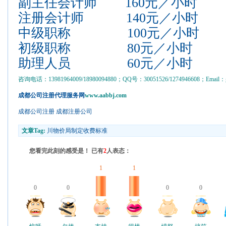
副主任会计师
160
元／小时
注册会计师
140
元／小时
中级职称
100
元／小时
初级职称
80
元／小时
助理人员
60
元／小时
咨询电话：13981964009/18980094880；QQ号：30051526/1274946608；Email：gs
成都公司注册代理服务网
www.aabbj.com
成都公司注册
成都注册公司
文章Tag:
川物价局制定收费标准
您看完此刻的感受是！ 已有
2
人表态：
1
1
0
0
0
0